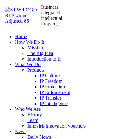
B
usiness
i
ntegrated
i
ntellectual
P
roperty
Home
How We Do It
Mission
The Big Idea
Introduction to IP
What We Do
Products
IP Culture
IP Freedom
IP Protection
IP Enforcement
IP Transfer
IP Intelligence
Who We Are
History
Team
Innoviris innovation vouchers
News
Daily News