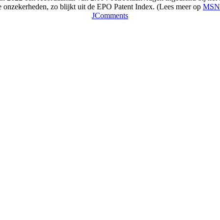
e onzekerheden, zo blijkt uit de EPO Patent Index. (Lees meer op
MSN
JComments