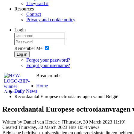
They said it
Resources
Contact
Privacy and cookie policy
Login
Remember Me
Log in
Forgot your password?
Forgot your username?
Breadcrumbs
Home
Daily News
Recordaantal Europese octrooiaanvragen vanuit België
Recordaantal Europese octrooiaanvragen v
Written by Daniel van Herck
::
[Thursday, 30 March 2023 11:19]
Created
Thursday, 30 March 2023
Hits
1054 views
Belgische bedrijven, universiteiten en onderzoeksinstellingen hebbe