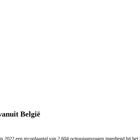
anuit België
n in 2022 een recordaantal van 2.604 octrooiaanvragen ingediend bij h