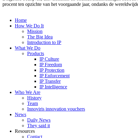
procent ten opzichte van het voorgaande jaar, ondanks de wereldwijd
Home
How We Do It
Mission
The Big Idea
Introduction to IP
What We Do
Products
IP Culture
IP Freedom
IP Protection
IP Enforcement
IP Transfer
IP Intelligence
Who We Are
History
Team
Innoviris innovation vouchers
News
Daily News
They said it
Resources
Contact